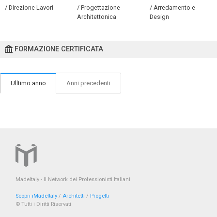
/ Direzione Lavori
/ Progettazione
/ Arredamento e
Architettonica
Design
FORMAZIONE CERTIFICATA
Ulltimo anno
Anni precedenti
MadeItaly - Il Network dei Professionisti Italiani
Scopri iMadeItaly
/
Architetti
/
Progetti
© Tutti i Diritti Riservati