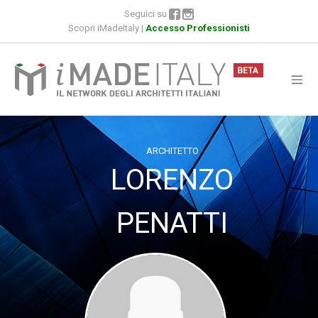
Seguici su
Scopri iMadeItaly
|
Accesso Professionisti
ARCHITETTO
LORENZO
PENATTI