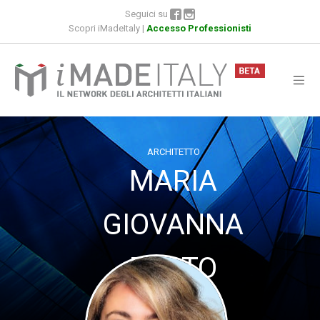
Seguici su
Scopri iMadeItaly
|
Accesso Professionisti
ARCHITETTO
MARIA
GIOVANNA
PRATO