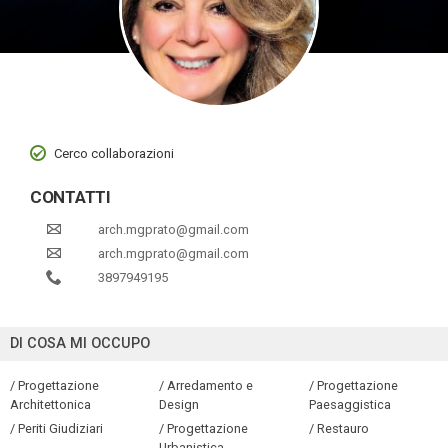
Cerco collaborazioni
CONTATTI
arch.mgprato@gmail.com
arch.mgprato@gmail.com
3897949195
DI COSA MI OCCUPO
/ Progettazione
/ Arredamento e
/ Progettazione
Architettonica
Design
Paesaggistica
/ Periti Giudiziari
/ Progettazione
/ Restauro
Urbanistica