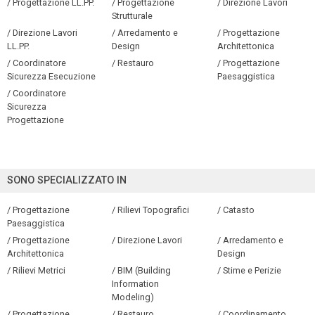
/ Progettazione LL.PP.
/ Progettazione
/ Direzione Lavori
Strutturale
/ Direzione Lavori
/ Arredamento e
/ Progettazione
LL.PP.
Design
Architettonica
/ Coordinatore
/ Restauro
/ Progettazione
Sicurezza Esecuzione
Paesaggistica
/ Coordinatore
Sicurezza
Progettazione
SONO SPECIALIZZATO IN
/ Progettazione
/ Rilievi Topografici
/ Catasto
Paesaggistica
/ Progettazione
/ Direzione Lavori
/ Arredamento e
Architettonica
Design
/ Rilievi Metrici
/ BIM (Building
/ Stime e Perizie
Information
Modeling)
/ Progettazione
/ Restauro
/ Coordinamento