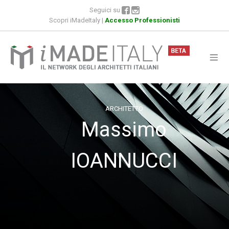
Seguici su
Scopri iMadeItaly
|
Accesso Professionisti
ARCHITETTO
Massimo
IOANNUCCI