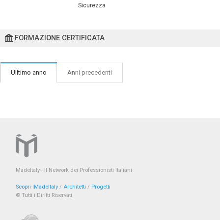
Sicurezza
FORMAZIONE CERTIFICATA
Ulltimo anno
Anni precedenti
MadeItaly - Il Network dei Professionisti Italiani
Scopri iMadeItaly
/
Architetti
/
Progetti
© Tutti i Diritti Riservati