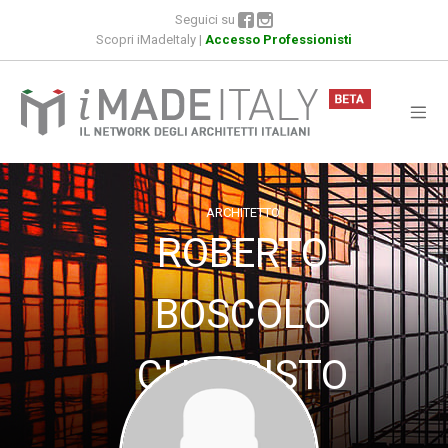
Seguici su
Scopri iMadeItaly
|
Accesso Professionisti
ARCHITETTO
ROBERTO
BOSCOLO
CHIO BISTO