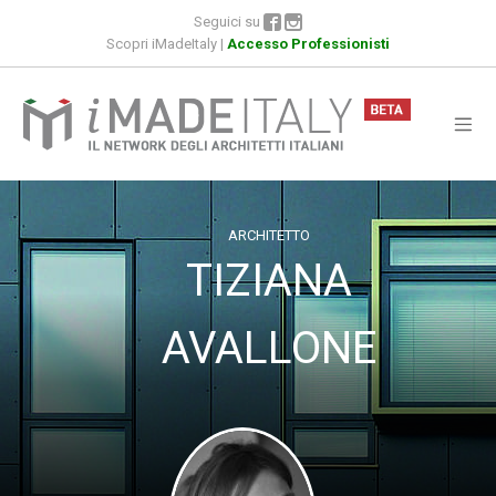
Seguici su
Scopri iMadeItaly
|
Accesso Professionisti
ARCHITETTO
TIZIANA
AVALLONE