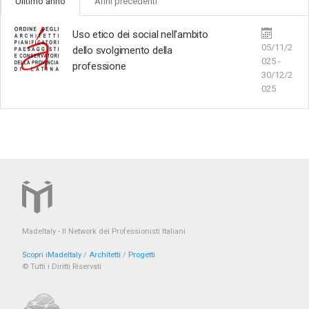
Ulltimo anno
Anni precedenti
Uso etico dei social nell'ambito
05/11/2
dello svolgimento della
025 -
professione
30/12/2
025
MadeItaly - Il Network dei Professionisti Italiani
Scopri iMadeItaly
/
Architetti
/
Progetti
© Tutti i Diritti Riservati