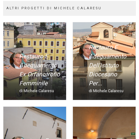
ALTRI PROGETTI DI MICHELE CALARESU
Restauro E
Restauro E
Adeguamento
Adeguamento
Dell'Istituto
Ex Orfanotrofio
Diocesano
Femminile
Per...
di Michele Calaresu
di Michele Calaresu