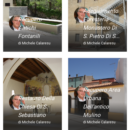
Adeguamento
Recupero
Foresteria
Antichi
Monastero Di
Fontanili
S. Pietro Di S...
di Michele Calaresu
di Michele Calaresu
Recupero Area
Restauro Della
Urbana
Chiesa Di S.
Dell'antico
Sebastiano
Mulino
di Michele Calaresu
di Michele Calaresu