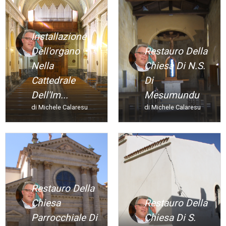
Installazione
Dell'organo
Restauro Della
Nella
Chiesa Di N.s.
Cattedrale
Di
Dell'Im...
Mesumundu
di Michele Calaresu
di Michele Calaresu
Restauro Della
Chiesa
Restauro Della
Parrocchiale Di
Chiesa Di S.