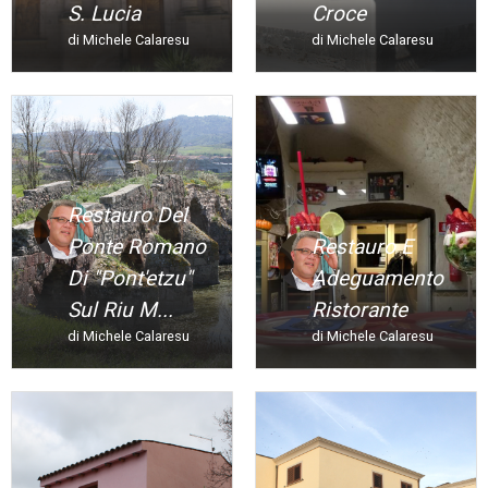
S. Lucia
Croce
di Michele Calaresu
di Michele Calaresu
Restauro Del
Ponte Romano
Restauro E
Di "Pont'etzu"
Adeguamento
Sul Riu M...
Ristorante
di Michele Calaresu
di Michele Calaresu