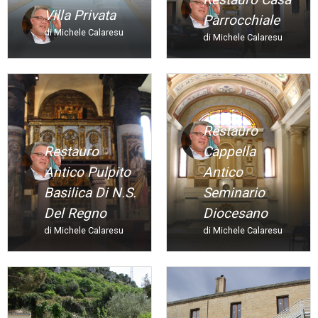
Villa Privata
Parrocchiale
di Michele Calaresu
di Michele Calaresu
Restauro
Restauro
Cappella
Antico Pulpito
Antico
Basilica Di N.s.
Seminario
Del Regno
Diocesano
di Michele Calaresu
di Michele Calaresu