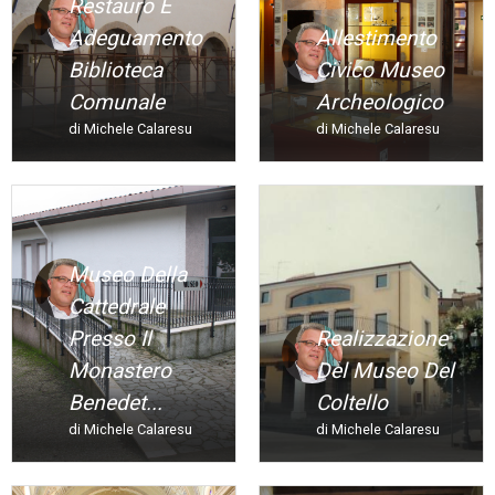
Restauro E
Adeguamento
Allestimento
Biblioteca
Civico Museo
Comunale
Archeologico
di Michele Calaresu
di Michele Calaresu
Museo Della
Cattedrale
Presso Il
Realizzazione
Monastero
Del Museo Del
Benedet...
Coltello
di Michele Calaresu
di Michele Calaresu