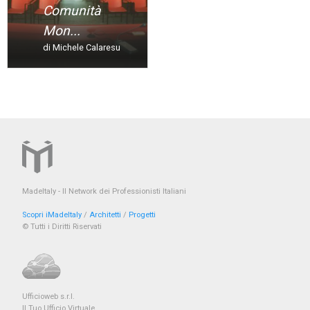
Comunità
Mon...
di Michele Calaresu
MadeItaly - Il Network dei Professionisti Italiani
Scopri iMadeItaly
/
Architetti
/
Progetti
© Tutti i Diritti Riservati
Ufficioweb s.r.l.
Il Tuo Ufficio Virtuale