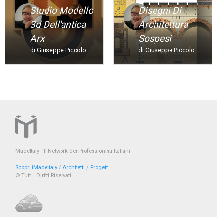
Studio Modello
Disegni Di
3d Dell'antica
Architettura
Arx
Sospesi
di Giuseppe Piccolo
di Giuseppe Piccolo
MadeItaly - Il Network dei Professionisti Italiani
Scopri iMadeItaly
/
Architetti
/
Progetti
© Tutti i Diritti Riservati