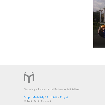
MadeItaly - Il Network dei Professionisti Italiani
Scopri iMadeItaly
/
Architetti
/
Progetti
© Tutti i Diritti Riservati