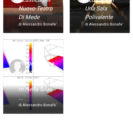
Nuovo Teatro
Una Sala
Di Mede
Polivalente
di Alessandro Bonafe'
di Alessandro Bonafe'
Progettazione
Acustica
Dell’Auditoriu
M Nella Sede
...
di Alessandro Bonafe'