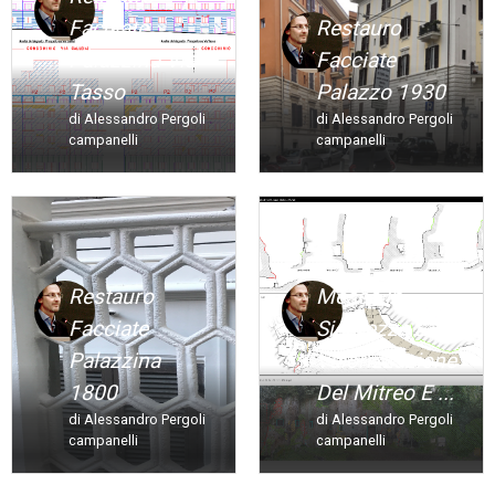
Facciate
Restauro
Palazzina Via
Facciate
Tasso
Palazzo 1930
di Alessandro Pergoli
di Alessandro Pergoli
campanelli
campanelli
Restauro
Messa In
Facciate
Sicurezza E
Palazzina
Valorizzazione
1800
Del Mitreo E ...
di Alessandro Pergoli
di Alessandro Pergoli
campanelli
campanelli