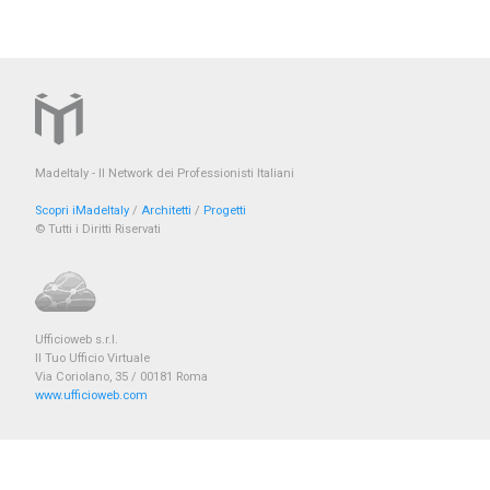
MadeItaly - Il Network dei Professionisti Italiani
Scopri iMadeItaly
/
Architetti
/
Progetti
© Tutti i Diritti Riservati
Ufficioweb s.r.l.
Il Tuo Ufficio Virtuale
Via Coriolano, 35 / 00181 Roma
www.ufficioweb.com