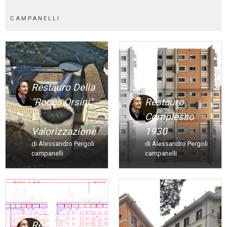
CAMPANELLI
Restauro Della
"rocca Orsini"
Restauro
E
Complesso
Valorizzazione
1930
di Alessandro Pergoli
di Alessandro Pergoli
campanelli
campanelli
Restauro